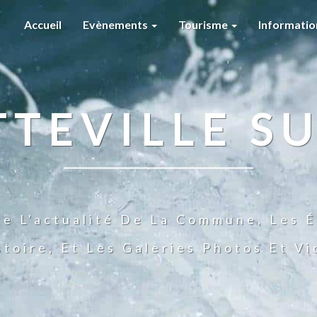
Accueil
Evènements
Tourisme
Informati
TTEVILLE SU
te L'actualité De La Commune, Les É
stoire, Et Les Galeries Photos Et V