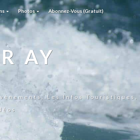
ons
Photos
Abonnez-Vous (gratuit)
R AY
vènements, Les Infos Touristiques,
idéos