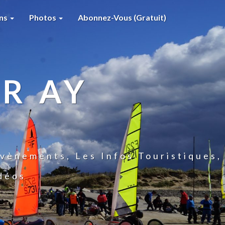
ons
Photos
Abonnez-Vous (gratuit)
R AY
vènements, Les Infos Touristiques,
idéos