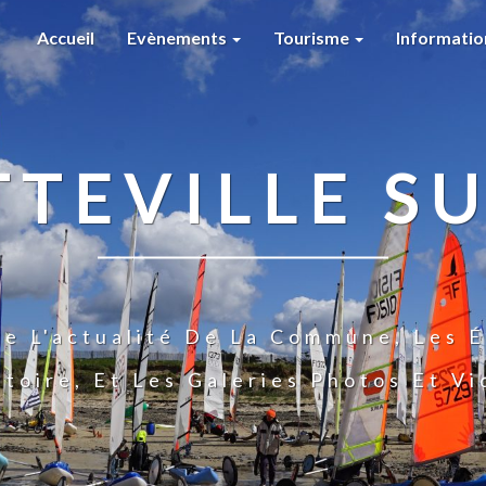
Accueil
Evènements
Tourisme
Informati
TTEVILLE SU
te L'actualité De La Commune, Les É
stoire, Et Les Galeries Photos Et V