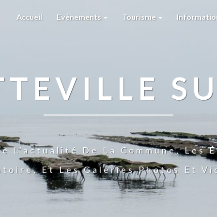
Accueil
Evènements
Tourisme
Informati
TTEVILLE SU
te L'actualité De La Commune, Les É
stoire, Et Les Galeries Photos Et V