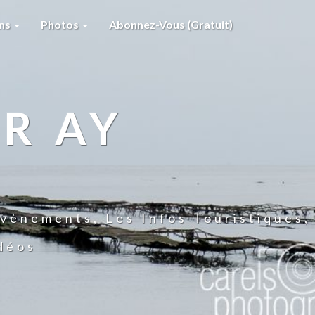
ons
Photos
Abonnez-Vous (gratuit)
R AY
vènements, Les Infos Touristiques,
idéos