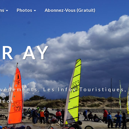
ons
Photos
Abonnez-Vous (gratuit)
R AY
vènements, Les Infos Touristiques,
idéos