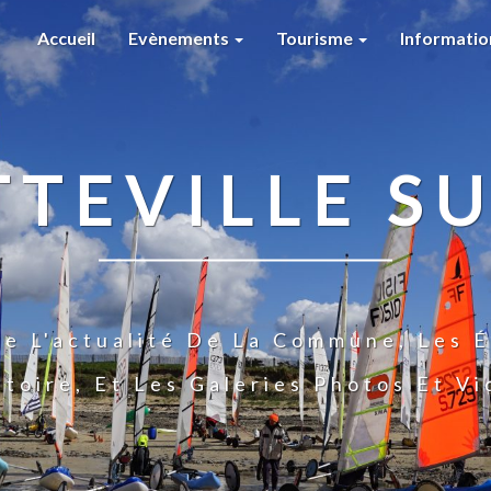
Accueil
Evènements
Tourisme
Informati
TTEVILLE SU
te L'actualité De La Commune, Les É
stoire, Et Les Galeries Photos Et V