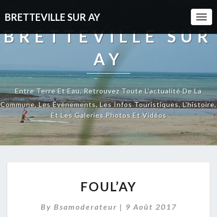
BRETTEVILLE SUR AY
Togg
Navi
BRETTEVILLE SUR
AY
Entre Terre Et Eau, Retrouvez Toute L'actualité De La
Commune, Les Évènements, Les Infos Touristiques, L'histoire,
Et Les Galeries Photos Et Vidéos
FOUL’AY
FOUL’AY
By
Bsamoderateur
|
9 Août 2017