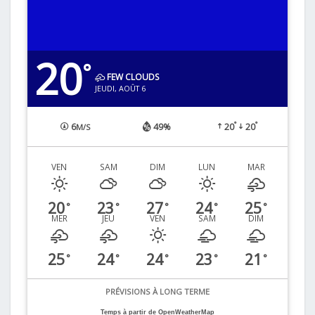
20
°
FEW CLOUDS
JEUDI, AOÛT 6
°
°
6
49%
20
20
M/S
VEN
SAM
DIM
LUN
MAR
20
23
27
24
25
°
°
°
°
°
MER
JEU
VEN
SAM
DIM
25
24
24
23
21
°
°
°
°
°
PRÉVISIONS À LONG TERME
Temps à partir de OpenWeatherMap