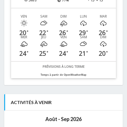
5
77%
15
15
M/S
VEN
SAM
DIM
LUN
MAR
20
22
26
29
26
°
°
°
°
°
MER
JEU
VEN
SAM
DIM
24
25
24
21
20
°
°
°
°
°
PRÉVISIONS À LONG TERME
Temps à partir de OpenWeatherMap
ACTIVITÉS À VENIR
Août - Sep 2026