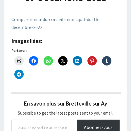
MUNICIPAL-
DU-
16-
Compte-rendu-du-conseil-municipal-du-16-
DECEMBRE-
2022
decembre-2022
Images liées:
Partager :
En savoir plus sur Bretteville sur Ay
Subscribe to get the latest posts sent to your email.
Saisissez votre adresse e-mail…
Abonnez-vous