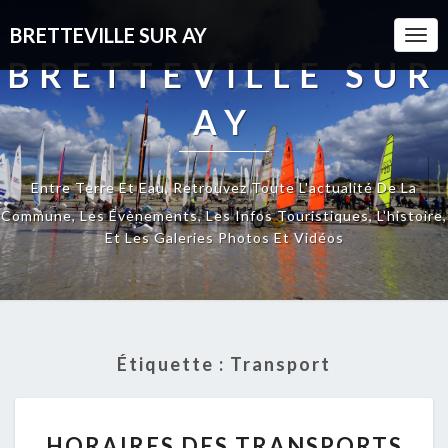
BRETTEVILLE SUR AY
Togg
Navi
BRETTEVILLE SUR
AY
Entre Terre Et Eau, Retrouvez Toute L'actualité De La
Commune, Les Évènements, Les Infos Touristiques, L'histoire,
Et Les Galeries Photos Et Vidéos
Étiquette :
Transport
HORAIRES
HORAIRES DES TRANSPORTS
DES