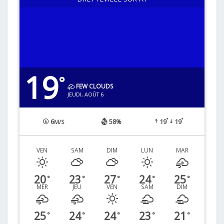
19
°
FEW CLOUDS
JEUDI, AOÛT 6
°
°
6
58%
19
19
M/S
VEN
SAM
DIM
LUN
MAR
20
23
27
24
25
°
°
°
°
°
MER
JEU
VEN
SAM
DIM
25
24
24
23
21
°
°
°
°
°