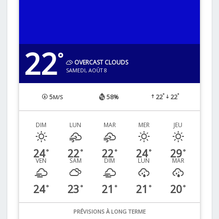
22
°
OVERCAST CLOUDS
SAMEDI, AOÛT 8
°
°
5
58%
22
22
M/S
DIM
LUN
MAR
MER
JEU
24
22
22
24
29
°
°
°
°
°
VEN
SAM
DIM
LUN
MAR
24
23
21
21
20
°
°
°
°
°
PRÉVISIONS À LONG TERME