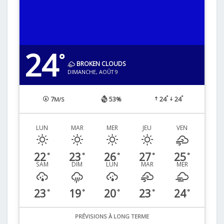
24
°
BROKEN CLOUDS
DIMANCHE, AOÛT 9
°
°
7
53%
24
24
M/S
LUN
MAR
MER
JEU
VEN
22
23
26
27
25
°
°
°
°
°
SAM
DIM
LUN
MAR
MER
23
19
20
23
24
°
°
°
°
°
PRÉVISIONS À LONG TERME