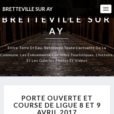
BRETTEVILLE SUR AY
Togg
Navi
BRETTEVILLE SUR
AY
Entre Terre Et Eau, Retrouvez Toute L'actualité De La
Commune, Les Évènements, Les Infos Touristiques, L'histoire,
Et Les Galeries Photos Et Vidéos
PORTE
PORTE OUVERTE ET
OUVERTE
ET
COURSE DE LIGUE 8 ET 9
COURSE
AVRIL 2017