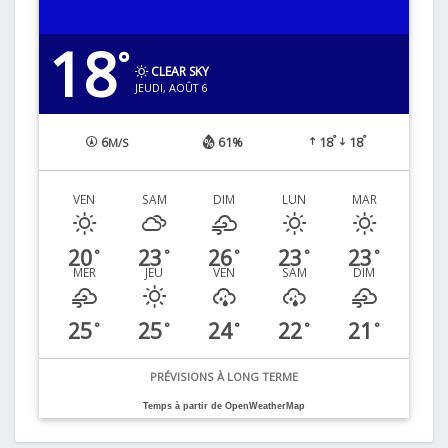
18
°
CLEAR SKY
JEUDI, AOÛT 6
°
°
6
61%
18
18
M/S
VEN
SAM
DIM
LUN
MAR
20
23
26
23
23
°
°
°
°
°
MER
JEU
VEN
SAM
DIM
25
25
24
22
21
°
°
°
°
°
PRÉVISIONS À LONG TERME
Temps à partir de OpenWeatherMap