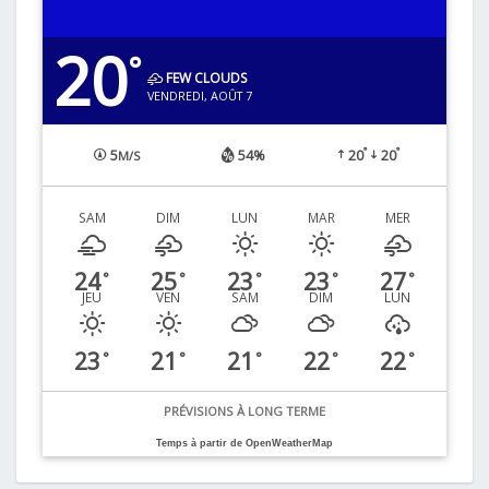
20
°
FEW CLOUDS
VENDREDI, AOÛT 7
°
°
5
54%
20
20
M/S
SAM
DIM
LUN
MAR
MER
24
25
23
23
27
°
°
°
°
°
JEU
VEN
SAM
DIM
LUN
23
21
21
22
22
°
°
°
°
°
PRÉVISIONS À LONG TERME
Temps à partir de OpenWeatherMap