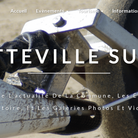
Accueil
Evènements
Tourisme
Informati
TTEVILLE SU
te L'actualité De La Commune, Les É
stoire, Et Les Galeries Photos Et V