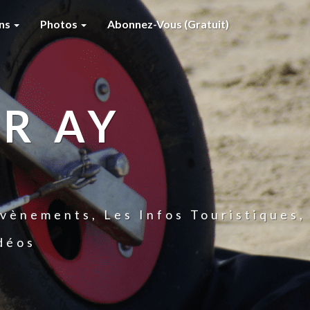
ons
Photos
Abonnez-Vous (gratuit)
R AY
vènements, Les Infos Touristiques,
idéos