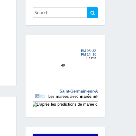
Search
Search
for: