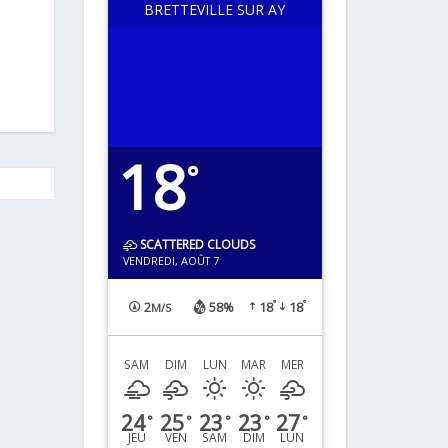
BRETTEVILLE SUR AY
18
°
SCATTERED CLOUDS
VENDREDI, AOÛT 7
°
°
2
58%
18
18
M/S
SAM
DIM
LUN
MAR
MER
24
25
23
23
27
°
°
°
°
°
JEU
VEN
SAM
DIM
LUN