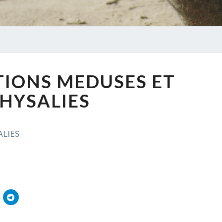
INFORMATIONS
IONS MEDUSES ET
MEDUSES
ET
HYSALIES
PHYSALIES
ALIES