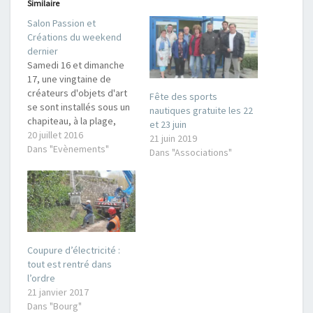
Similaire
Salon Passion et
Créations du weekend
dernier
Samedi 16 et dimanche
17, une vingtaine de
créateurs d'objets d'art
Fête des sports
se sont installés sous un
nautiques gratuite les 22
chapiteau, à la plage,
et 23 juin
dans le cadre du salon
20 juillet 2016
21 juin 2019
création et passion,
Dans "Evènements"
Dans "Associations"
organisé par l'association
Initiatives brettevillaises.
Pendant les deux jours,
les visiteurs pouvaient
découvrir divers objets
réalisés manuellement
comme des bijoux, des
Coupure d’électricité :
objets…
tout est rentré dans
l’ordre
21 janvier 2017
Dans "Bourg"