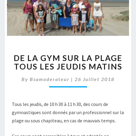
DE
DE LA GYM SUR LA PLAGE
LA
GYM
TOUS LES JEUDIS MATINS
SUR
LA
By
Bsamoderateur
|
26 Juillet 2018
PLAGE
TOUS
LES
Tous les jeudis, de 10 h 30 à 11 h 30, des cours de
JEUDIS
MATINS
gymnastiques sont donnés par un professionnel sur la
plage ou sous chapiteau, en cas de mauvais temps.