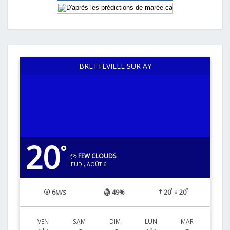
BRETTEVILLE SUR AY
20
°
FEW CLOUDS
JEUDI, AOÛT 6
°
°
6
49%
20
20
M/S
VEN
SAM
DIM
LUN
MAR