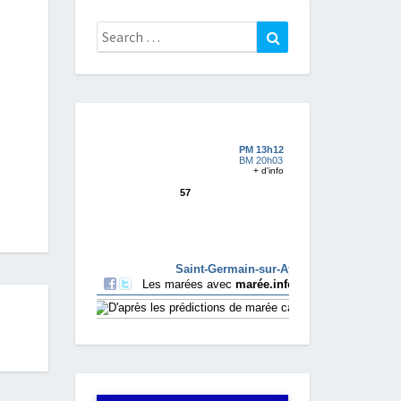
Search
Search
for: