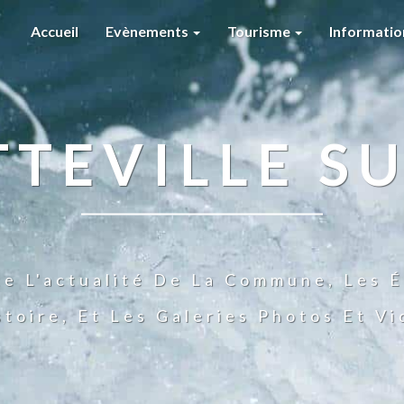
Accueil
Evènements
Tourisme
Informati
TTEVILLE SU
te L'actualité De La Commune, Les É
stoire, Et Les Galeries Photos Et V