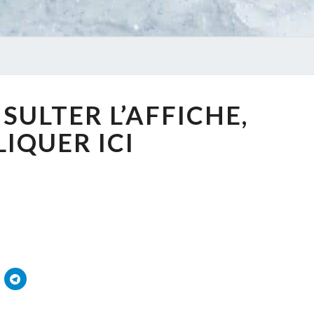
POUR
SULTER L’AFFICHE,
CONSULTER
L’AFFICHE,
LIQUER ICI
CLIQUER
ICI