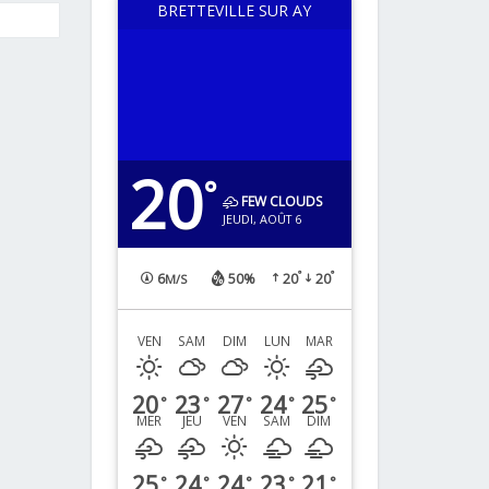
BRETTEVILLE SUR AY
20
°
FEW CLOUDS
JEUDI, AOÛT 6
°
°
6
50%
20
20
M/S
VEN
SAM
DIM
LUN
MAR
20
23
27
24
25
°
°
°
°
°
MER
JEU
VEN
SAM
DIM
25
24
24
23
21
°
°
°
°
°