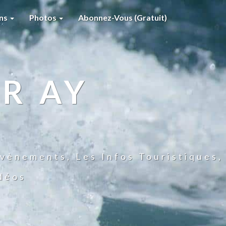
ons
Photos
Abonnez-Vous (gratuit)
R AY
vènements, Les Infos Touristiques,
idéos