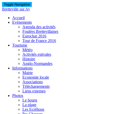
Toggle Navigation
Bretteville sur Ay
Accueil
Evènements
Agenda des activités
Foulées Brettevillaises
Eurochar 2016
Tour de France 2016
Tourisme
Météo
Activités estivales
Histoire
Anglo-Normandes
Informations
Mairie
Economie locale
Associations
Téléchargements
Liens externes
Photos
Le bourg
La plage
Les Ecréhous
îles Chausey