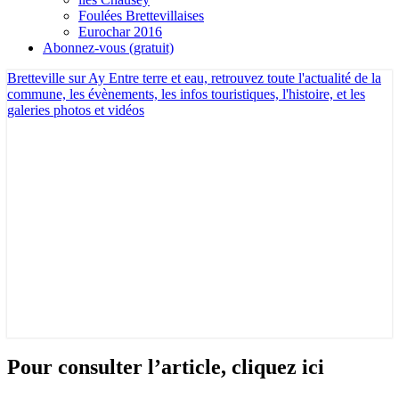
Foulées Brettevillaises
Eurochar 2016
Abonnez-vous (gratuit)
Bretteville sur Ay
Entre terre et eau, retrouvez toute l'actualité de la
commune, les évènements, les infos touristiques, l'histoire, et les
galeries photos et vidéos
Pour
Pour consulter l’article, cliquez ici
consulter
l’article,