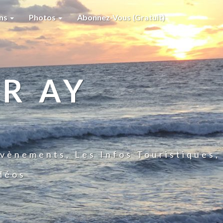
ons
Photos
Abonnez-Vous (gratuit)
R AY
vènements, Les Infos Touristiques,
idéos