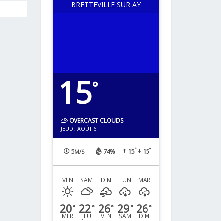
BRETTEVILLE SUR AY
15
°
OVERCAST CLOUDS
JEUDI, AOÛT 6
°
°
5
74%
15
15
M/S
VEN
SAM
DIM
LUN
MAR
20
22
26
29
26
°
°
°
°
°
MER
JEU
VEN
SAM
DIM