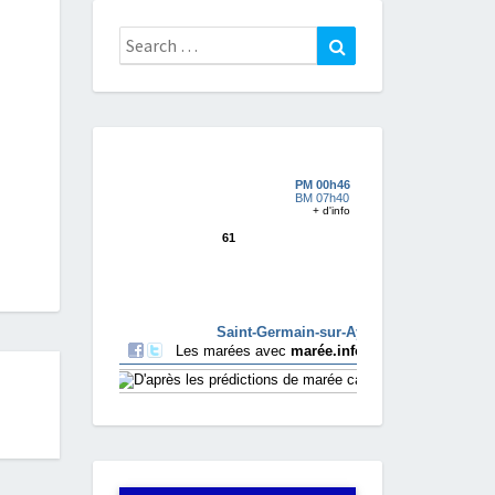
Search
Search
for: