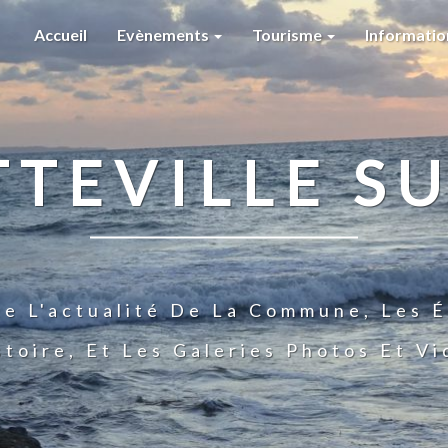
Accueil
Evènements
Tourisme
Informati
TTEVILLE SU
te L'actualité De La Commune, Les É
stoire, Et Les Galeries Photos Et V