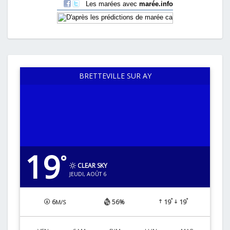
BRETTEVILLE SUR AY
19
°
CLEAR SKY
JEUDI, AOÛT 6
°
°
6
56%
19
19
M/S