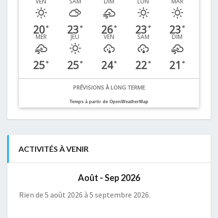
VEN
SAM
DIM
LUN
MAR
20
23
26
23
23
°
°
°
°
°
MER
JEU
VEN
SAM
DIM
25
25
24
22
21
°
°
°
°
°
PRÉVISIONS À LONG TERME
Temps à partir de OpenWeatherMap
ACTIVITÉS À VENIR
Août - Sep 2026
Rien de 5 août 2026 à 5 septembre 2026.