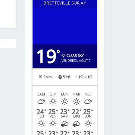
BRETTEVILLE SUR AY
19
°
CLEAR SKY
VENDREDI, AOÛT 7
°
°
3
53%
19
19
M/S
SAM
DIM
LUN
MAR
MER
24
25
23
22
25
°
°
°
°
°
JEU
VEN
SAM
DIM
LUN
25
23
22
23
23
°
°
°
°
°