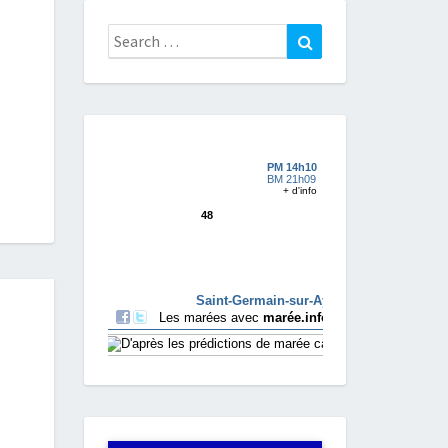
Search
Search
for: