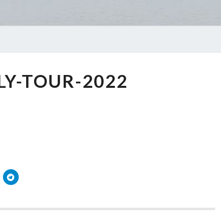
FAMILY-
LY-TOUR-2022
TOUR-
2022