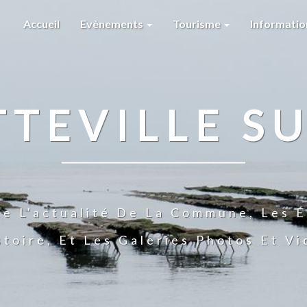
Accueil
Evènements
Tourisme
Informati
TTEVILLE SU
te L'actualité De La Commune, Les É
stoire, Et Les Galeries Photos Et V