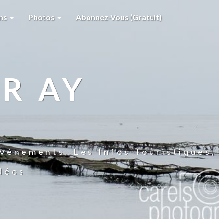
ons
Photos
Abonnez-Vous (gratuit)
R AY
vènements, Les Infos Touristiques,
idéos