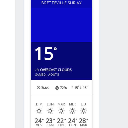
BRETTEVILLE SUR AY
15
°
OVERCAST CLOUDS
SAMEDI, AOÛT 8
°
°
3
72%
15
15
M/S
DIM
LUN
MAR
MER
JEU
24
23
22
24
28
°
°
°
°
°
VEN
SAM
DIM
LUN
MAR