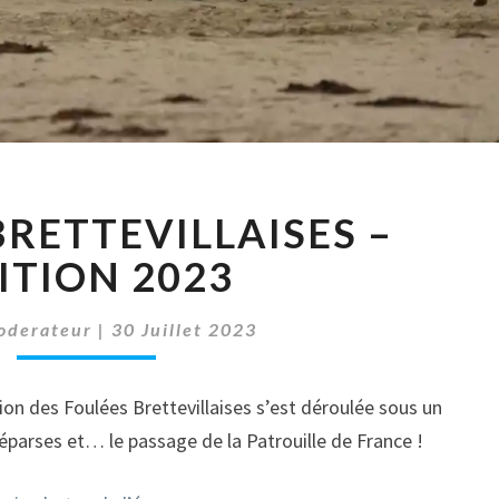
FOULÉES
BRETTEVILLAISES –
BRETTEVILLAISES
–
ITION 2023
EDITION
2023
oderateur
|
30 Juillet 2023
ion des Foulées Brettevillaises s’est déroulée sous un
éparses et… le passage de la Patrouille de France !