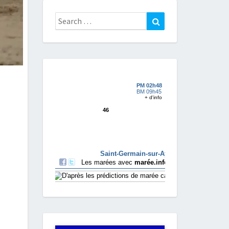
Search
Search
for: