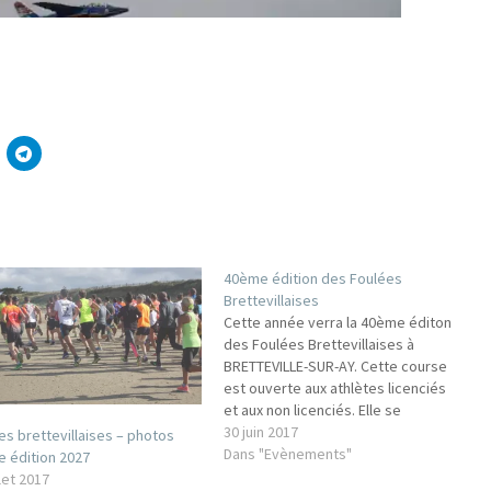
40ème édition des Foulées
Brettevillaises
Cette année verra la 40ème éditon
des Foulées Brettevillaises à
BRETTEVILLE-SUR-AY. Cette course
est ouverte aux athlètes licenciés
et aux non licenciés. Elle se
déroulera le dimanche 30 juillet
30 juin 2017
es brettevillaises – photos
2017. Pour consulter le règlement,
Dans "Evènements"
 édition 2027
cliquer ici. Pour s'inscrire, cliquer ici
llet 2017