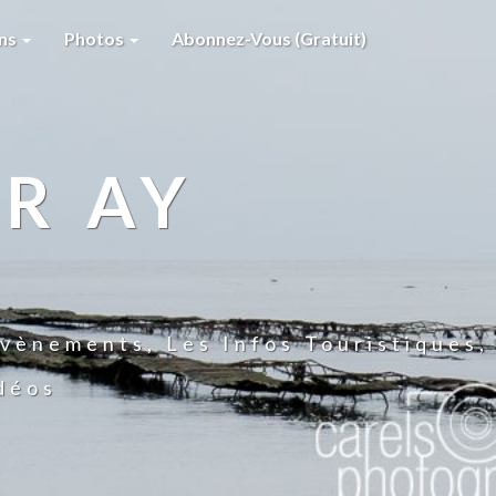
ons
Photos
Abonnez-Vous (gratuit)
R AY
vènements, Les Infos Touristiques,
idéos