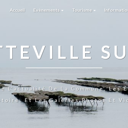
Accueil
Evènements
Tourisme
Informati
TTEVILLE SU
te L'actualité De La Commune, Les É
stoire, Et Les Galeries Photos Et V