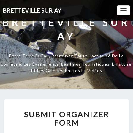
BRETTEVILLE SUR AY
Togg
Navi
BRETTEVILLE SUR
AY
Entre Terre Et Eau, Retrouvez Toute L'actualité De La
Commune, Les Évènements, Les Infos Touristiques, L'histoire,
Et Les Galeries Photos Et Vidéos
SUBMIT
SUBMIT ORGANIZER
ORGANIZER
FORM
FORM