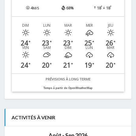
°
°
4
68%
18
18
M/S
DIM
LUN
MAR
MER
JEU
24
23
23
25
26
°
°
°
°
°
VEN
SAM
DIM
LUN
MAR
24
20
21
19
20
°
°
°
°
°
PRÉVISIONS À LONG TERME
Temps à partir de OpenWeatherMap
ACTIVITÉS À VENIR
Août - Sep 2026