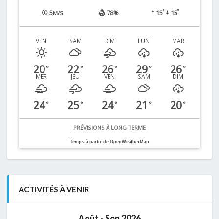
°
°
5
78%
15
15
M/S
VEN
SAM
DIM
LUN
MAR
20
22
26
29
26
°
°
°
°
°
MER
JEU
VEN
SAM
DIM
24
25
24
21
20
°
°
°
°
°
PRÉVISIONS À LONG TERME
Temps à partir de OpenWeatherMap
ACTIVITÉS À VENIR
Août - Sep 2026