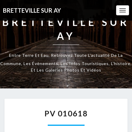
BRETTEVILLE SUR AY
Togg
Navi
BRETTEVILLE SUR
AY
Entre Terre Et Eau, Retrouvez Toute L'actualité De La
Commune, Les Évènements, Les Infos Touristiques, L'histoire,
Et Les Galeries Photos Et Vidéos
PV
PV 010618
010618