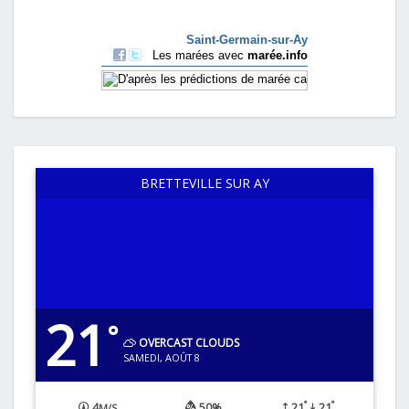
BRETTEVILLE SUR AY
21
°
OVERCAST CLOUDS
SAMEDI, AOÛT 8
°
°
4
50%
21
21
M/S