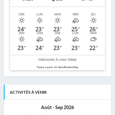
DIM
LUN
MAR
MER
JEU
24
23
23
25
26
°
°
°
°
°
VEN
SAM
DIM
LUN
MAR
23
24
23
23
22
°
°
°
°
°
PRÉVISIONS À LONG TERME
Temps à partir de OpenWeatherMap
ACTIVITÉS À VENIR
Août - Sep 2026