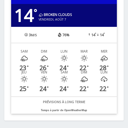
14
°
BROKEN CLOUDS
VENDREDI, AOÛT 7
°
°
3
76%
14
14
M/S
SAM
DIM
LUN
MAR
MER
23
26
24
22
28
°
°
°
°
°
JEU
VEN
SAM
DIM
LUN
25
24
24
22
22
°
°
°
°
°
PRÉVISIONS À LONG TERME
Temps à partir de OpenWeatherMap