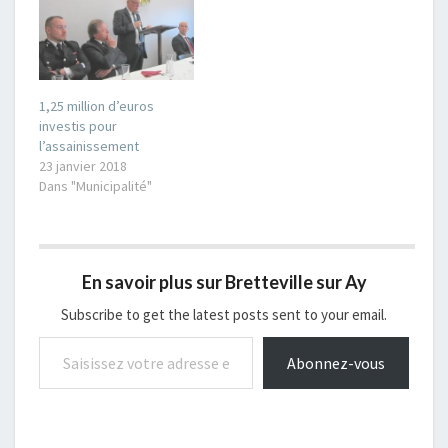
Approbation du PV du 31
mars 2017 Droit de
préemption sur la
parcelle AC 420, 32
Charrière des Délabres
Délibération sur la…
1,25 million d’euros
investis pour
l’assainissement
23 janvier 2018
Dans "Municipalité"
En savoir plus sur Bretteville sur Ay
Subscribe to get the latest posts sent to your email.
Saisissez votre adresse e-mail…
Abonnez-vous