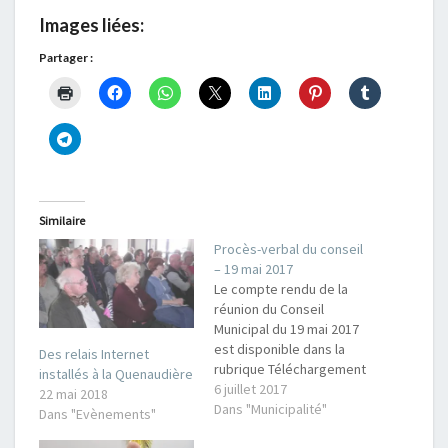
Images liées:
Partager :
Similaire
Procès-verbal du conseil
– 19 mai 2017
Le compte rendu de la
réunion du Conseil
Municipal du 19 mai 2017
est disponible dans la
Des relais Internet
rubrique Téléchargement
installés à la Quenaudière
s avec les autres
6 juillet 2017
22 mai 2018
compte-rendus. L'ordre
Dans "Municipalité"
Dans "Evènements"
du jour était le suivant :