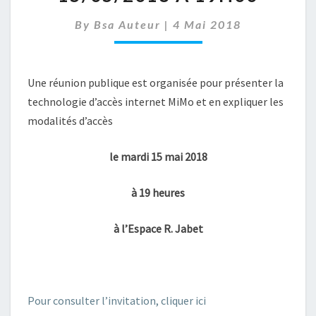
MIMO
–
By
Bsa Auteur
|
4 Mai 2018
15/05/2018
À
19H00
Une réunion publique est organisée pour présenter la
technologie d’accès internet MiMo et en expliquer les
modalités d’accès
le mardi 15 mai 2018
à 19 heures
à l’Espace R. Jabet
Pour consulter l’invitation, cliquer ici