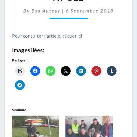
AU
CENTRE
By
Bsa Auteur
|
6 Septembre 2018
AY’OLE
Pour consulter l’article, cliquer ici
Images liées:
Partager :
Similaire