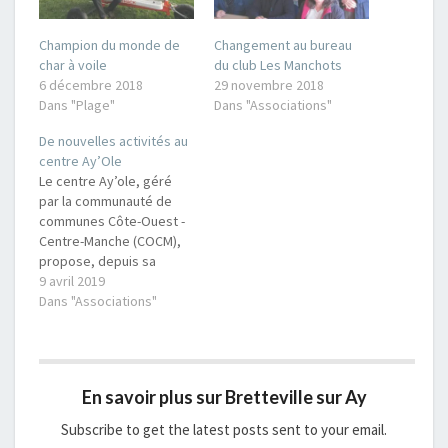
Champion du monde de
Changement au bureau
char à voile
du club Les Manchots
6 décembre 2018
29 novembre 2018
Dans "Plage"
Dans "Associations"
De nouvelles activités au
centre Ay’Ole
Le centre Ay’ole, géré
par la communauté de
communes Côte-Ouest -
Centre-Manche (COCM),
propose, depuis sa
création des initiations,
9 avril 2019
des stages et des
Dans "Associations"
balades de char à voile
(de l’initiation au
perfectionnement). Cette
activité est ouverte à
En savoir plus sur Bretteville sur Ay
tous, des établissements
scolaires aux particuliers
Subscribe to get the latest posts sent to your email.
à toutes les générations.