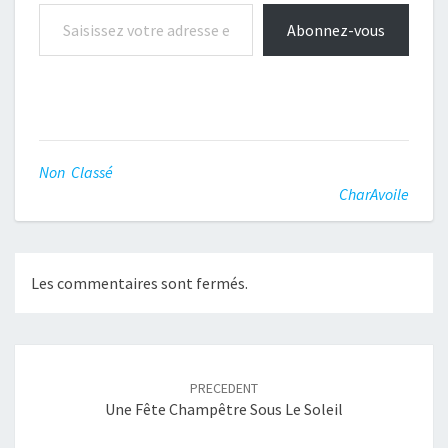
Saisissez votre adresse e-mail…
Ces prestations sont…
Abonnez-vous
Non Classé
CharAvoile
Les commentaires sont fermés.
Navigation
article
PRECEDENT
Une Fête Champêtre Sous Le Soleil