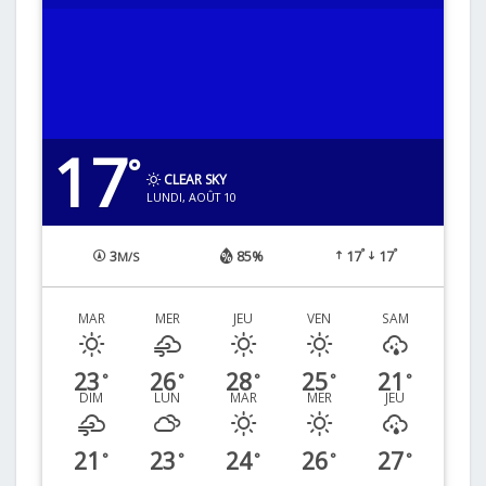
17
°
CLEAR SKY
LUNDI, AOÛT 10
°
°
3
85%
17
17
M/S
MAR
MER
JEU
VEN
SAM
23
26
28
25
21
°
°
°
°
°
DIM
LUN
MAR
MER
JEU
21
23
24
26
27
°
°
°
°
°