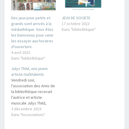
Des jeux pour petits et
JEUX DE SOCIETE
grands sont arrivés à la
17 octobre 2023
médiathèque. Vous êtes
Dans "bibliothèque"
les bienvenus pour venir
les essayer aux horaires
d’ouverture.
4 avril 2023
Dans "bibliothèque"
Julys Thild, une jeune
artiste multitalents
Vendredi soir,
l’association des Amis de
la bibliothèque recevait
l’autrice et artiste
musicale Julys Thild,
22 ans, dans la salle
3 décembre 2019
polyvalente. « Sur un
Dans "Associations"
support vidéo, elle nous
a présenté son