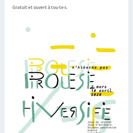
Gratuit et ouvert à tou·te·s.