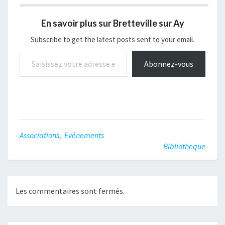
cheminement depuis son
enfance. Elle nous a
En savoir plus sur Bretteville sur Ay
présenté ses livres, dont
les thèmes sont axés sur
Subscribe to get the latest posts sent to your email.
le paranormal, les
Saisissez votre adresse e-mail…
vampires, les
Abonnez-vous
rêves… via des…
Associations
,
Evènements
Bibliotheque
Les commentaires sont fermés.