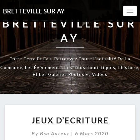
BRETTEVILLE SUR AY
Togg
Navi
BRETTEVILLE SUR
AY
Entre Terre Et Eau, Retrouvez Toute L'actualité De La
Commune, Les Évènements, Les Infos Touristiques, L'histoire,
Et Les Galeries Photos Et Vidéos
JEUX
JEUX D’ECRITURE
D’ECRITURE
By
Bsa Auteur
|
6 Mars 2020