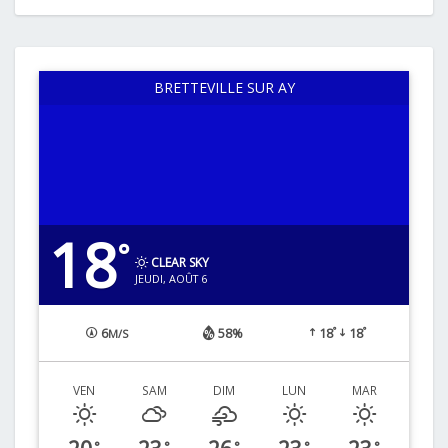
BRETTEVILLE SUR AY
18
°
CLEAR SKY
JEUDI, AOÛT 6
°
°
6
58%
18
18
M/S
VEN
SAM
DIM
LUN
MAR
°
°
°
°
°