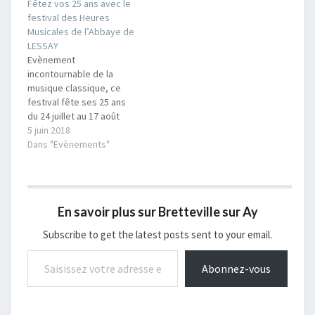
Fêtez vos 25 ans avec le
Communauté de
et Pirou, dans la page
festival des Heures
Communes Côte Ouest
Mairie ici et dans la
Musicales de l’Abbaye de
Centre Manche a souhaité
rubrique téléchargement
LESSAY
accompagner les familles
ici
Evènement
du territoire en prenant
incontournable de la
en charge 50 % du coût
musique classique, ce
total de l’inscription…
festival fête ses 25 ans
du 24 juillet au 17 août
2018 Souhaitant se
5 juin 2018
joindre à cet
Dans "Evènements"
anniversaire, la
Communauté de
Communes Côte Ouest
Centre Manche (COCM)
En savoir plus sur Bretteville sur Ay
participe à l'achat de
places dans la limite
Subscribe to get the latest posts sent to your email.
d'une enveloppe globale
Saisissez votre adresse e-mail…
de 1000 euros. Un
Abonnez-vous
coupon…