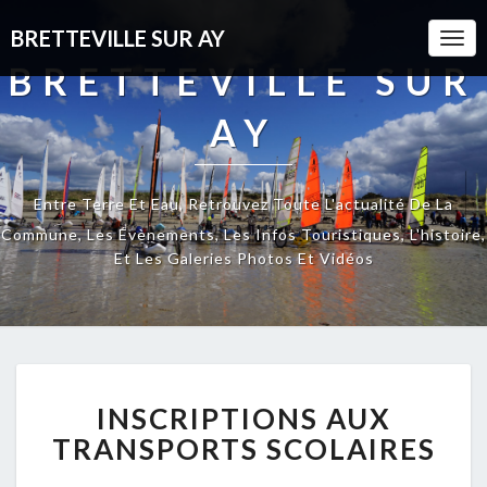
BRETTEVILLE SUR AY
Togg
Navi
BRETTEVILLE SUR
AY
Entre Terre Et Eau, Retrouvez Toute L'actualité De La
Commune, Les Évènements, Les Infos Touristiques, L'histoire,
Et Les Galeries Photos Et Vidéos
INSCRIPTIONS
INSCRIPTIONS AUX
AUX
TRANSPORTS
TRANSPORTS SCOLAIRES
SCOLAIRES