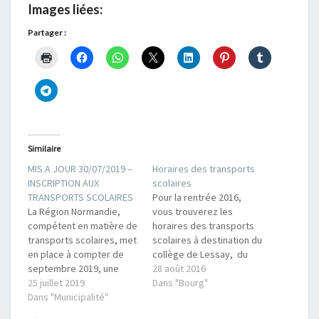
Images liées:
Partager :
Similaire
MIS A JOUR 30/07/2019 –
Horaires des transports
INSCRIPTION AUX
scolaires
TRANSPORTS SCOLAIRES
Pour la rentrée 2016,
La Région Normandie,
vous trouverez les
compétent en matière de
horaires des transports
transports scolaires, met
scolaires à destination du
en place à compter de
collège de Lessay, du
septembre 2019, une
collège Jacques Prévert
28 août 2016
nouvelle tarification
25 juillet 2019
de Coutances et des
Dans "Bourg"
unifiée à l'échelle
Dans "Municipalité"
écoles primaires de
régionale. La
Lessay, Saint Germain/Ay