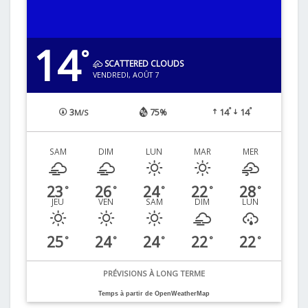
14
°
SCATTERED CLOUDS
VENDREDI, AOÛT 7
°
°
3
75%
14
14
M/S
SAM
DIM
LUN
MAR
MER
23
26
24
22
28
°
°
°
°
°
JEU
VEN
SAM
DIM
LUN
25
24
24
22
22
°
°
°
°
°
PRÉVISIONS À LONG TERME
Temps à partir de OpenWeatherMap