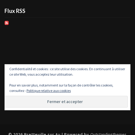
Flux RSS
Confidentialité et cookies : ce site utilise des cookies. En continuant à utiliser
ce site Web, vous acceptez leur utilisation.
Pour en savoir plus, notamment sur la façon de contrôler les cookies,
consultez :
Politique relative aux cookies
© 2026 Bretteville sur Ay | Powered by
Outstandingthemes