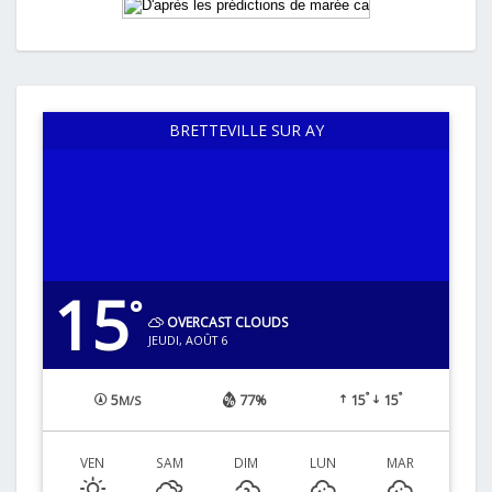
BRETTEVILLE SUR AY
15
°
OVERCAST CLOUDS
JEUDI, AOÛT 6
°
°
5
77%
15
15
M/S
VEN
SAM
DIM
LUN
MAR