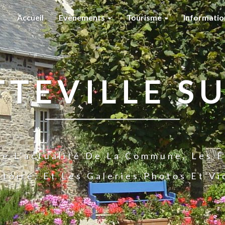
Accueil
Evènements
Tourisme
Informati
TTEVILLE SU
te L'actualité De La Commune, Les É
stoire, Et Les Galeries Photos Et V