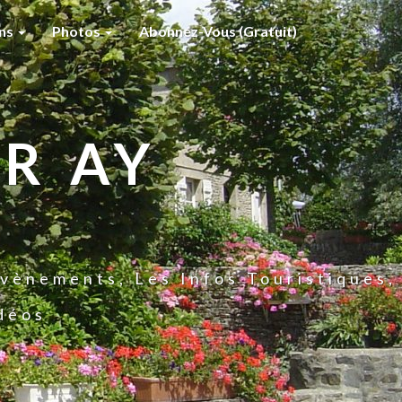
ons
Photos
Abonnez-Vous (gratuit)
R AY
vènements, Les Infos Touristiques,
idéos