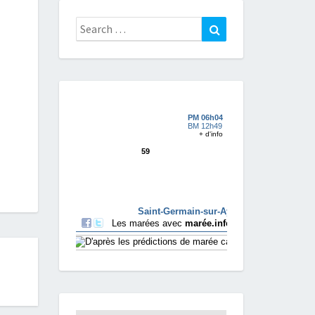
Search
Search
for: