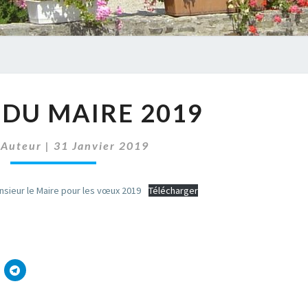
VOEUX
DU MAIRE 2019
DU
MAIRE
2019
 Auteur
|
31 Janvier 2019
onsieur le Maire pour les vœux 2019
Télécharger