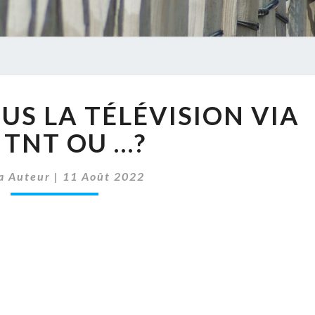
REGARDEZ
S LA TÉLÉVISION VIA
VOUS
LA
 TNT OU …?
TÉLÉVISION
VIA
a Auteur
|
11 Août 2022
LA
TNT
OU
…?