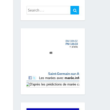
Search
Search
for: