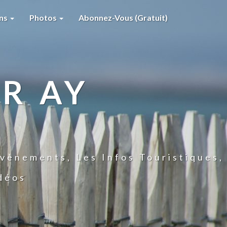
ons
Photos
Abonnez-Vous (gratuit)
R AY
vènements, Les Infos Touristiques,
idéos