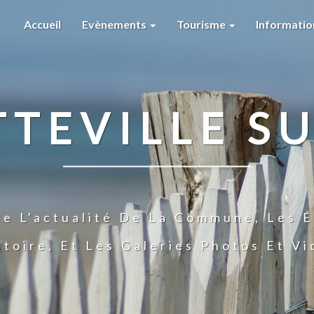
Accueil
Evènements
Tourisme
Informati
TTEVILLE SU
te L'actualité De La Commune, Les É
stoire, Et Les Galeries Photos Et V