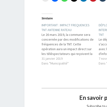
Similaire
IMPORTANT : IMPACT FREQUENCES
DÉPLO
TNT ANTENNE RATEAU
INTER
Le 26 mars 2019, la commune sera
TNT
concernée par des modifications de
Le dé
fréquences de la TNT. Cette
s'acc
opération aura un impact direct sur
avec l
les téléspectateurs qui reçoivent la
d'info
télévision par l'antenne râteau : ils
31 janvier 2019
7 nov
risquent de perdre une partir de
Dans "Municipalité"
Dans 
leurs chaînes et devront donc, ce
même jour, procéder à…
En savoir p
Subscribe to 