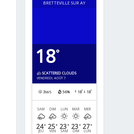
BRETTEVILLE SUR AY
18
°
SCATTERED CLOUDS
VENDREDI, AOÛT 7
°
°
3
56%
18
18
M/S
SAM
DIM
LUN
MAR
MER
24
25
23
23
27
°
°
°
°
°
JEU
VEN
SAM
DIM
LUN