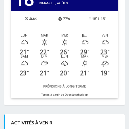
DIMANCHE, AOÛT 9
°
°
4
77%
18
18
M/S
LUN
MAR
MER
JEU
VEN
21
22
26
29
23
°
°
°
°
°
SAM
DIM
LUN
MAR
MER
23
21
20
21
19
°
°
°
°
°
PRÉVISIONS À LONG TERME
Temps à partir de OpenWeatherMap
ACTIVITÉS À VENIR