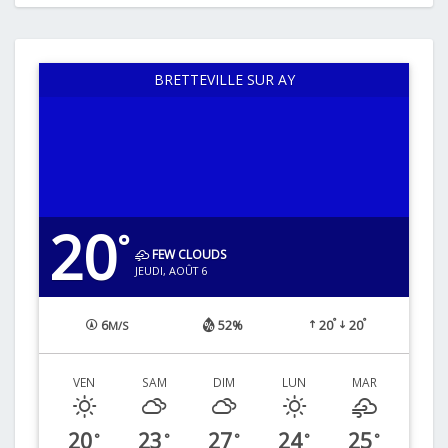
BRETTEVILLE SUR AY
20
°
FEW CLOUDS
JEUDI, AOÛT 6
°
°
6
52%
20
20
M/S
VEN
SAM
DIM
LUN
MAR
20
23
27
24
25
°
°
°
°
°