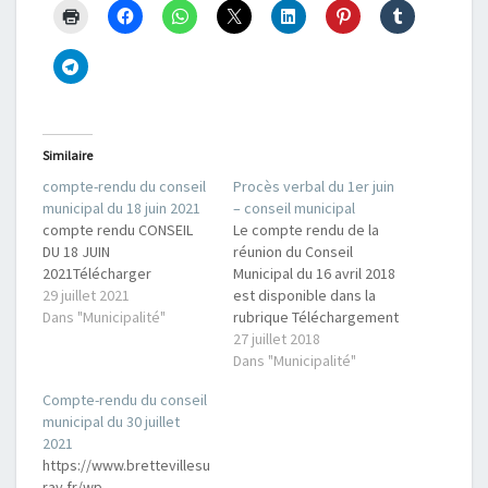
Similaire
compte-rendu du conseil
Procès verbal du 1er juin
municipal du 18 juin 2021
– conseil municipal
compte rendu CONSEIL
Le compte rendu de la
DU 18 JUIN
réunion du Conseil
2021Télécharger
Municipal du 16 avril 2018
29 juillet 2021
est disponible dans la
Dans "Municipalité"
rubrique Téléchargement
s avec les autres
27 juillet 2018
compte-rendus. L'ordre
Dans "Municipalité"
du jour était le suivant :
Compte-rendu du conseil
Approbation du PV du 23
municipal du 30 juillet
mars 2018 et du 16 avril
2021
2018 Décisions
https://www.brettevillesu
modificatives sur le
ray.fr/wp-