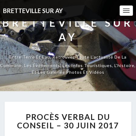
BRETTEVILLE SUR AY
Togg
Navi
BRETTEVILLE SUR
AY
Entre Terre Et Eau, Retrouvez Toute L'actualité De La
Commune, Les Évènements, Les Infos Touristiques, L'histoire,
Et Les Galeries Photos Et Vidéos
PROCÈS
PROCÈS VERBAL DU
VERBAL
DU
CONSEIL – 30 JUIN 2017
CONSEIL