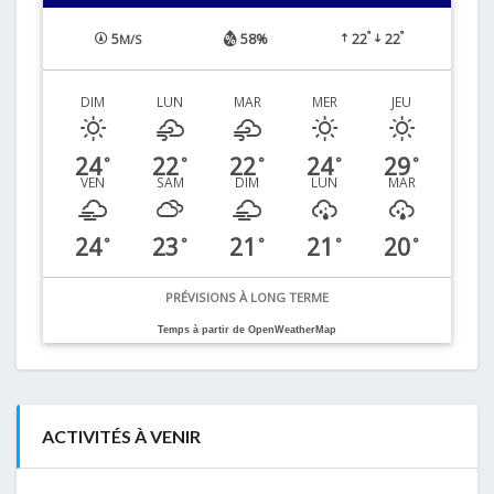
°
°
5
58%
22
22
M/S
DIM
LUN
MAR
MER
JEU
24
22
22
24
29
°
°
°
°
°
VEN
SAM
DIM
LUN
MAR
24
23
21
21
20
°
°
°
°
°
PRÉVISIONS À LONG TERME
Temps à partir de OpenWeatherMap
ACTIVITÉS À VENIR