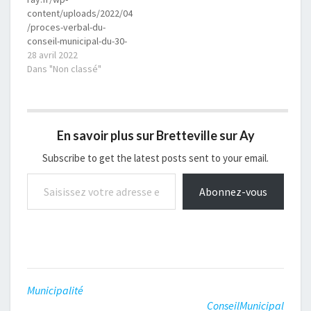
budget communal
content/uploads/2022/04
Délibération sur les
/proces-verbal-du-
subventions…
conseil-municipal-du-30-
juillet-2021.pdf
28 avril 2022
Dans "Non classé"
En savoir plus sur Bretteville sur Ay
Subscribe to get the latest posts sent to your email.
Saisissez votre adresse e-mail…
Abonnez-vous
Municipalité
ConseilMunicipal