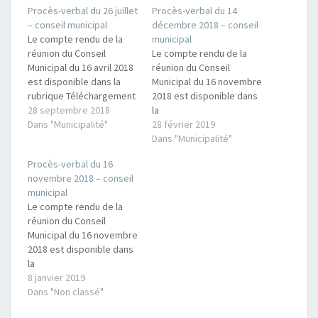
Procès-verbal du 26 juillet
Procès-verbal du 14
– conseil municipal
décembre 2018 – conseil
Le compte rendu de la
municipal
réunion du Conseil
Le compte rendu de la
Municipal du 16 avril 2018
réunion du Conseil
est disponible dans la
Municipal du 16 novembre
rubrique Téléchargement
2018 est disponible dans
s avec les autres
28 septembre 2018
la
compte-rendus. L'ordre
Dans "Municipalité"
rubrique Téléchargement
28 février 2019
du jour était le suivant :
s avec les autres
Dans "Municipalité"
Approbation du PV du 1er
compte-rendus. L'ordre
Procès-verbal du 16
juin 2018 Assainissement
du jour était le suivant :
novembre 2018 – conseil
collectif : avancement
Approbation du PV du 16
municipal
des travaux des réseaux,
novembre
Le compte rendu de la
de la station d’épuration
2018Délibération sur la
réunion du Conseil
et organisation des
mise en place d’un
Municipal du 16 novembre
branchements…
contrat de protection
2018 est disponible dans
des données à partir du
la
1er…
rubrique Téléchargement
8 janvier 2019
s avec les autres
Dans "Non classé"
compte-rendus. L'ordre