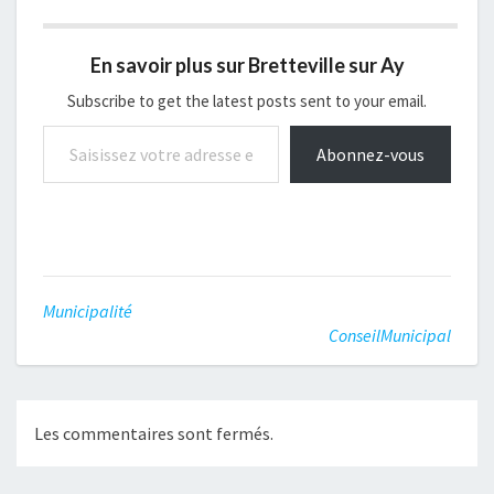
du jour était le suivant :
Approbation du PV du 21
septembre
En savoir plus sur Bretteville sur Ay
2018Décisions
modificatives sur le
Subscribe to get the latest posts sent to your email.
budget
Saisissez votre adresse e-mail…
assainissementDélibérati
Abonnez-vous
on sur le choix de
l’entreprise retenue
concernant les contrôles
externes…
Municipalité
ConseilMunicipal
Les commentaires sont fermés.