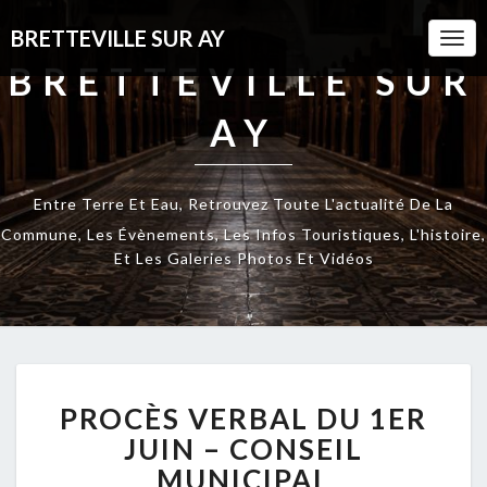
BRETTEVILLE SUR AY
Togg
Navi
BRETTEVILLE SUR
AY
Entre Terre Et Eau, Retrouvez Toute L'actualité De La
Commune, Les Évènements, Les Infos Touristiques, L'histoire,
Et Les Galeries Photos Et Vidéos
PROCÈS
PROCÈS VERBAL DU 1ER
VERBAL
DU
JUIN – CONSEIL
1ER
MUNICIPAL