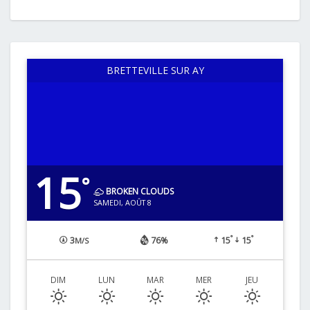
BRETTEVILLE SUR AY
15
°
BROKEN CLOUDS
SAMEDI, AOÛT 8
°
°
3
76%
15
15
M/S
DIM
LUN
MAR
MER
JEU