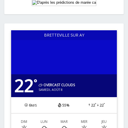
BRETTEVILLE SUR AY
22
°
OVERCAST CLOUDS
SAMEDI, AOÛT 8
°
°
6
55%
22
22
M/S
DIM
LUN
MAR
MER
JEU