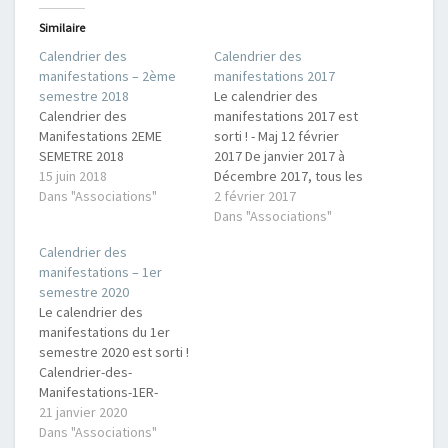
Similaire
Calendrier des
Calendrier des
manifestations – 2ème
manifestations 2017
semestre 2018
Le calendrier des
Calendrier des
manifestations 2017 est
Manifestations 2EME
sorti ! - Maj 12 février
SEMETRE 2018
2017 De janvier 2017 à
15 juin 2018
Décembre 2017, tous les
Dans "Associations"
évènements
2 février 2017
programmés vont
Dans "Associations"
permettre à tous de
Calendrier des
planifier leurs visites à
manifestations – 1er
Bretteville pour ne pas
semestre 2020
rater les manifestations
Le calendrier des
qui vous intéressent.
manifestations du 1er
L'été sera animé comme
semestre 2020 est sorti !
à l'accoutumée et nous…
Calendrier-des-
Manifestations-1ER-
SEMESTRE-
21 janvier 2020
2020Télécharger
Dans "Associations"