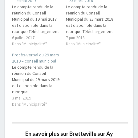
– 19 mai 2017
– 23 mars 2018
Le compte rendu de la
Le compte rendu de la
réunion du Conseil
réunion du Conseil
Municipal du 19 mai 2017
Municipal du 23 mars 2018
est disponible dans la
est disponible dans la
rubrique Téléchargement
rubrique Téléchargement
s avec les autres
6 juillet 2017
s avec les autres
7 juin 2018
compte-rendus. L'ordre
Dans "Municipalité"
compte-rendus. L'ordre
Dans "Municipalité"
du jour était le suivant :
du jour était le suivant :
Procès-verbal du 29 mars
Approbation du PV du 31
Approbation du PV du 2
2019 – conseil municipal
mars 2017 Droit de
février 2018 Compte de
Le compte rendu de la
préemption sur la
gestion 2017 Compte
réunion du Conseil
parcelle AC 420, 32
administratif 2017
Municipal du 29 mars 2019
Charrière des Délabres
Affectation du résultat
est disponible dans la
Délibération sur la…
Budget primitif 2018 Vote
rubrique
des…
Téléchargements avec
3 mai 2019
les autres compte-
Dans "Municipalité"
rendus. L'ordre du jour
était le suivant :
Approbation du PV du 1er
mars 2019Compte de
En savoir plus sur Bretteville sur Ay
gestion 2018Compte