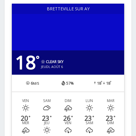
BRETTEVILLE SUR AY
18
°
CLEAR SKY
JEUDI, AOÛT 6
°
°
6
57%
18
18
M/S
VEN
SAM
DIM
LUN
MAR
20
23
26
23
23
°
°
°
°
°
MER
JEU
VEN
SAM
DIM