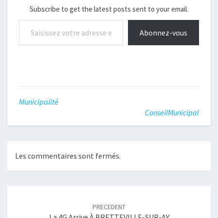
administratif
Subscribe to get the latest posts sent to your email.
2018Affectation du
Saisissez votre adresse e-mail…
résultatBudget primitif
Abonnez-vous
2019Vote des taux
d’impositionDélibération
pour la…
Municipalité
ConseilMunicipal
Les commentaires sont fermés.
Navigation
article
PRECEDENT
La 4G Arrive À BRETTEVILLE-SUR-AY